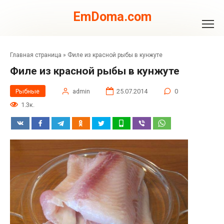
Перейти
к
EmDoma.com
контенту
Главная страница
»
Филе из красной рыбы в кунжуте
Филе из красной рыбы в кунжуте
Рыбные
admin
25.07.2014
0
1.3к.