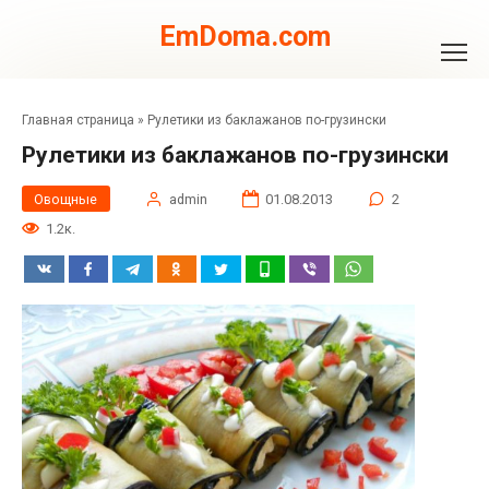
Перейти
к
EmDoma.com
контенту
Главная страница
»
Рулетики из баклажанов по-грузински
Рулетики из баклажанов по-грузински
Овощные
admin
01.08.2013
2
1.2к.