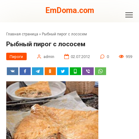
Перейти
к
EmDoma.com
контенту
Главная страница
»
Рыбный пирог с лососем
Рыбный пирог с лососем
Пироги
admin
02.07.2012
0
959