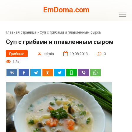
Перейти
к
EmDoma.com
контенту
Главная страница
»
Суп с грибами и плавленным сыром
Суп с грибами и плавленным сыром
Грибные
admin
19.08.2013
0
1.2к.