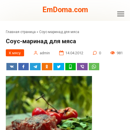
Перейти
к
EmDoma.com
контенту
Главная страница
»
Соус-маринад для мяса
Соус-маринад для мяса
К мясу
admin
14.04.2012
0
981