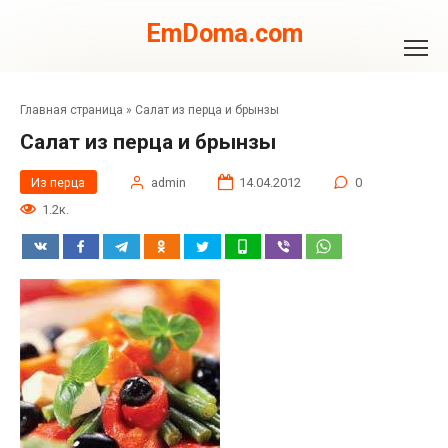
Перейти
к
EmDoma.com
контенту
Главная страница
»
Салат из перца и брынзы
Салат из перца и брынзы
Из перца
admin
14.04.2012
0
1.2к.