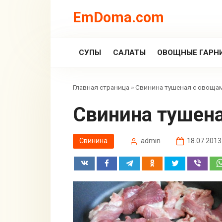
Перейти
EmDoma.com
к
контенту
СУПЫ
САЛАТЫ
ОВОЩНЫЕ ГАРН
Главная страница
»
Свинина тушеная с овоща
Свинина тушен
Свинина
admin
18.07.2013