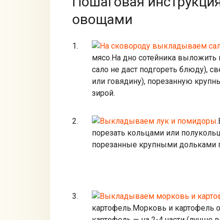
Пошаговая инструкция
овощами
мясо.
На дно сотейника выложить
сало не даст подгореть блюду), с
или говядину), порезанную крупн
зирой.
порезать кольцами или полукольц
порезанные крупными дольками п
картофель.
Морковь и картофель о
картофель — на 2-4 части (лучше 