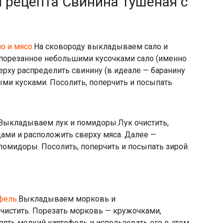
 рецепта Свинина тушеная с
На сковороду выкладываем сало и
 порезанное небольшими кусочками сало (именно
верху распределить свинину (в идеале — баранину
ыми кусками. Посолить, поперчить и посыпать
Выкладываем лук и помидоры.
Лук очистить,
ами и расположить сверху мяса. Далее —
омидоры. Посолить, поперчить и посыпать зирой.
Выкладываем морковь и
чистить. Порезать морковь — кружочками,
взять мелкий картофель и использовать его в этом