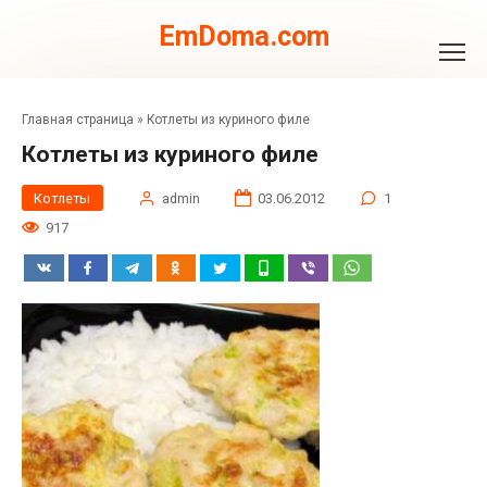
Перейти
к
EmDoma.com
контенту
Главная страница
»
Котлеты из куриного филе
Котлеты из куриного филе
Котлеты
admin
03.06.2012
1
917