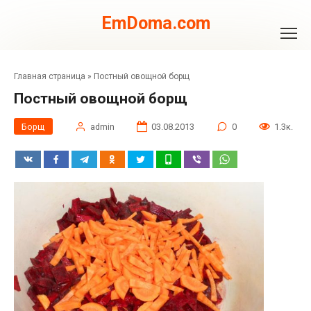
Перейти
к
EmDoma.com
контенту
Главная страница
»
Постный овощной борщ
Постный овощной борщ
Борщ
admin
03.08.2013
0
1.3к.