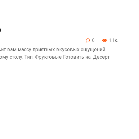
е
0
1.1к.
вит вам массу приятных вкусовых ощущений.
у столу. Тип: Фруктовые Готовить на: Десерт