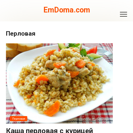
Перейти
к
EmDoma.com
контенту
Перловая
Перловая
Каша перловая с курицей