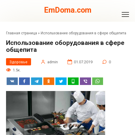
Перейти
к
EmDoma.com
контенту
Главная страница
»
Использование оборудования в сфере общепита
Использование оборудования в сфере
общепита
Здоровье
admin
01.07.2019
0
1.5к.