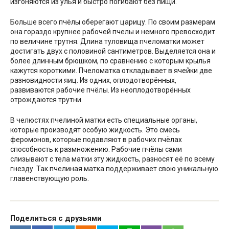
изгоняются из улья и быстро погибают без пищи.
Больше всего пчёлы оберегают царицу. По своим размерам
она гораздо крупнее рабочей пчелы и немного превосходит
по величине трутня. Длина туловища пчеломатки может
достигать двух с половиной сантиметров. Выделяется она и
более длинным брюшком, по сравнению с которым крылья
кажутся короткими. Пчеломатка откладывает в ячейки две
разновидности яиц. Из одних, оплодотворённых,
развиваются рабочие пчёлы. Из неоплодотворённых
отрождаются трутни.
В челюстях пчелиной матки есть специальные органы,
которые производят особую жидкость. Это смесь
феромонов, которые подавляют в рабочих пчёлах
способность к размножению. Рабочие пчёлы сами
слизывают с тела матки эту жидкость, разносят её по всему
гнезду. Так пчелиная матка поддерживает свою уникальную
главенствующую роль.
Поделиться с друзьями