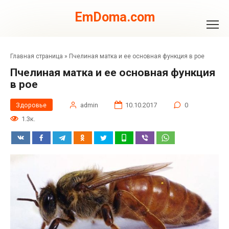
Перейти
к
EmDoma.com
контенту
Главная страница
»
Пчелиная матка и ее основная функция в рое
Пчелиная матка и ее основная функция
в рое
Здоровье
admin
10.10.2017
0
1.3к.