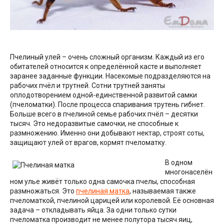
Пчелиный улей – очень сложный организм. Каждый из его
обитателей относится к определённой касте и выполняет
заранее заданные функции. Насекомые подразделяются на
рабочих пчёл и трутней. Сотни трутней заняты
оплодотворением одной-единственной развитой самки
(пчеломатки). После процесса спаривания трутень гибнет.
Больше всего в пчелиной семье рабочих пчёл – десятки
тысяч. Это недоразвитые самочки, не способные к
размножению. Именно они добывают нектар, строят соты,
защищают улей от врагов, кормят пчеломатку.
В одном
многонаселён
ном улье живёт только одна самочка пчелы, способная
размножаться. Это
пчелиная матка
, называемая также
пчеломаткой, пчелиной царицей или королевой. Её основная
задача – откладывать яйца. За одни только сутки
пчеломатка производит не менее полутора тысяч яиц,