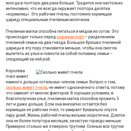
иногда в полтора-два раза больше. Трудится она настолько
интенсивно, что её всегда окружает полтора десятка
«кормилиц». Это рабочие пчёлы, постоянно кормящие
царицу специальным пчелиным молочком.
Пчелиная матка способна питаться и мёдом из сотов. Это
происходит только перед
роением пчёл
– разделением
пчелиной семьи на два гнезда. Большое брюшко пчелиной
царицы в эту пору становится меньше, чтобы она смогла
вылететь из улья и повести за собой половину семьи –
следующий за ней рой.
Королева
пчёл живёт
намного дольше остальных членов семьи. Вопрос о том,
сколько живёт пчела
, не имеет однозначного ответа, потому
что зависит от многих факторов. В хороших условиях, в
благополучном улье, пчелиная матка способна прожить 5
лет и даже дольше. Если она внезапно остаётся без
кормящих её рабочих пчёл, то умирает буквально спустя
пару дней. Жизнь рабочей пчелы весьма скоротечна. Длится
она не более полутора месяцев, зачастую гораздо меньше.
Примерно столько же отмерено трутням. Осенью все трутни