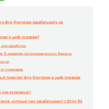
ам и фуд-блогерам зарабатывать на
огерам и шеф-поварам?
и для заработка
я В развития гастрономического бизнеса
ности
 от кулинарии
рый помогает фуд-блогерам и шеф-поварам
р для кулинаров?
ров, которые уже зарабатывают с Bit by Bit