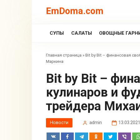
Перейти
EmDoma.com
к
контенту
СУПЫ
САЛАТЫ
ОВОЩНЫЕ ГАРН
Главная страница
»
Bit by Bit – финансовая с
Маркина
Bit by Bit – финансовая свобода для
кулинаров и фу
трейдера Миха
Новости
admin
13.03.202