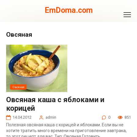
Перейти
к
EmDoma.com
контенту
Овсяная
Овсяная
Овсяная каша с яблоками и
корицей
14.04.2012
admin
0
851
Полезная овсяная каша с корицей и яблоками. Если вы не
хотите тратить много времени на приготовление завтрака,
то этот рецепт для вас. Тип: Овсяная Готовить