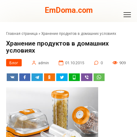
Перейти
к
EmDoma.com
контенту
Главная страница
»
Хранение продуктов в домашних условиях
Хранение продуктов в домашних
условиях
Блог
admin
01.10.2015
0
909