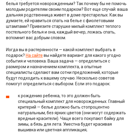
белья требуется новорожденным? Так почему бы не помочь
молодым родителям своим подарком? Вот еще случай: ваша
дальняя родственница живет в доме престарелых. Как вы
думаете, ей нравиться спать на белье с фиолетовыми
штампами? Привезите старушке милый комплект теплого
постельного белья и она, каждый вечер, ложась спать,
вспомнит вас добрым словом.
Иогда вы в растерянности — какой комплект выбрать в
подарок?
На сайте
вы найдете вариант для какого угодно
события и человека. Ваша задача — определиться с
размером и назначением комплекта, а опытные
специалисты сделают вам сотни предложений, которые
будут подходить к вашему случаю. Несколько советов
помогут определиться с выбором. Если это подарок:
к рождению ребенка, то это должен быть
специальный комплект для новорожденных. Главный
критерий — белье должно быть стопроцентно
натуральным, без ярких цветов (они могут содержать
вредные красители). Чаще всего покупают байку для
зимы, а бязь для лета. Уместна будет красивая
вышивка или цветная аппликация;