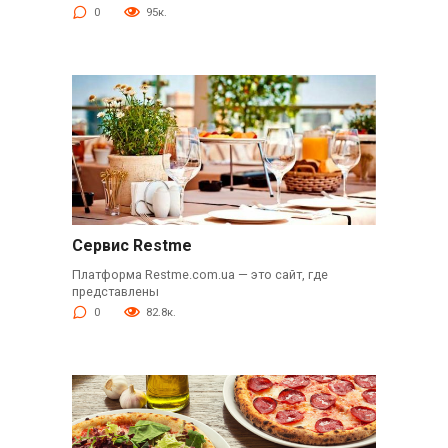
0
95к.
Сервис Restme
Платформа Restme.com.ua — это сайт, где
представлены
0
82.8к.