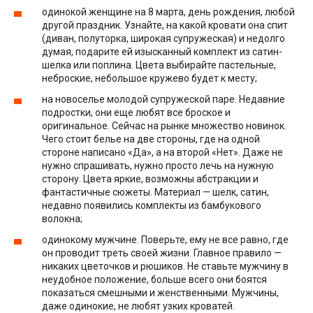
одинокой женщине на 8 марта, день рождения, любой
другой праздник. Узнайте, на какой кровати она спит
(диван, полуторка, широкая супружеская) и недолго
думая, подарите ей изысканный комплект из сатин-
шелка или поплина. Цвета выбирайте пастельные,
неброские, небольшое кружево будет к месту;
на новоселье молодой супружеской паре. Недавние
подростки, они еще любят все броское и
оригинальное. Сейчас на рынке множество новинок.
Чего стоит белье на две стороны, где на одной
стороне написано «Да», а на второй «Нет». Даже не
нужно спрашивать, нужно просто лечь на нужную
сторону. Цвета яркие, возможны абстракции и
фантастичные сюжеты. Материал — шелк, сатин,
недавно появились комплекты из бамбукового
волокна;
одинокому мужчине. Поверьте, ему не все равно, где
он проводит треть своей жизни. Главное правило —
никаких цветочков и рюшиков. Не ставьте мужчину в
неудобное положение, больше всего они боятся
показаться смешными и женственными. Мужчины,
даже одинокие, не любят узких кроватей.