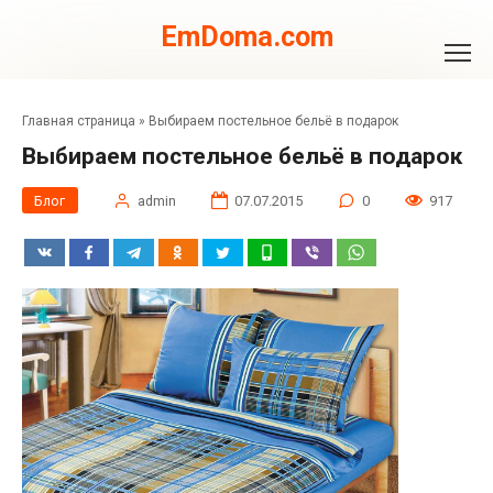
Перейти
к
EmDoma.com
контенту
Главная страница
»
Выбираем постельное бельё в подарок
Выбираем постельное бельё в подарок
Блог
admin
07.07.2015
0
917