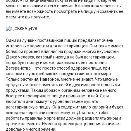
образом потенциальный покупатель не видит товар и не
может знать каким он его получит. А заказывая через сеть
вы имеете возможность посмотреть на пиццу и сравнить ее
с тем, что вы получите.
Одни из лучших поставщиков пиццы предлагает очень
интересные варианты для вегетарианцев. Они также имеют
большой процент влияния на продажи многих вкусностей.
Даже человек, который никогда не был вегетарианцем,
попробует пиццу и может заказывать ее постоянно.
Ветеранство – это просто способ здоровой пищи, при
котором не употребляются продукты животного мира.
Только растения. Наверное, многие не знают. Что мясные
продукты можно заменять соей и другими растительными
продуктами. Таким образом организм человека намного
быстрее переваривает пищу и привыкает к ней. Да и
любители диет смогут с удовольствием кушать
вегетарианскую пиццу. Она содержит мало калорий и будет
выведена через считанные минуты. Для того, чтобы
работать правильно организм должен расщеплять жиры и
прочие элементы. Именно процесс расщепления занимает
довольно много времени.