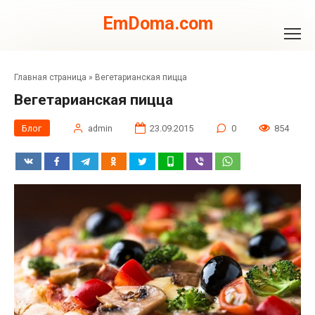
Перейти
к
EmDoma.com
контенту
Главная страница
»
Вегетарианская пицца
Вегетарианская пицца
Блог
admin
23.09.2015
0
854