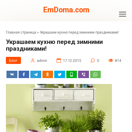
Перейти
к
EmDoma.com
контенту
Главная страница
»
Украшаем кухню перед зимними праздниками!
Украшаем кухню перед зимними
праздниками!
Блог
admin
17.12.2015
0
814