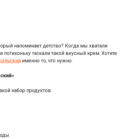
оторый напоминает детство? Когда мы хватали
и потихоньку таскали такой вкусный крем. Хотите
осольский
именно то, что нужно.
ьский»
акой набор продуктов:
соды