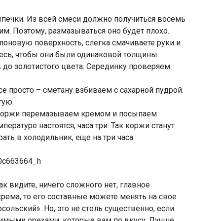
печки. Из всей смеси должно получиться восемь
им. Поэтому, размазываться оно будет плохо.
лоновую поверхность, слегка смачиваете руки и
есь, чтобы они были одинаковой толщины.
 до золотистого цвета. Серединку проверяем
е просто – сметану взбиваем с сахарной пудрой.
тую.
 коржи перемазываем кремом и посыпаем
ературе настоятся, часа три. Так коржи станут
рать в холодильник, еще на три часа.
Как видите, ничего сложного нет, главное
 крема, то его составные можете менять на свое
сольский». Но, это не столь существенно, если
имыми орехами, которые вам по вкусу. Лучше