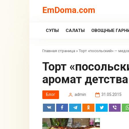
Перейти
EmDoma.com
к
контенту
СУПЫ
САЛАТЫ
ОВОЩНЫЕ ГАРН
Главная страница
»
Торт «посольский» — медо
Торт «посольский» — медовик с
аромат детства
Блог
admin
31.05.2015