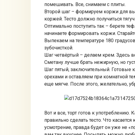
помешивать. Все, снимаем с плиты.
Второй шаг – формируем коржи для вы
коржей. Тесто должно получиться тягуч
Оптимально поступить так – берете теф
начинаете формировать коржи. Старайт
Выпекаем на температуре 180 градусов
зубочисткой.
Шаг четвёртый – делаем крем. Здесь вс
Сметану лучше брать нежирную, но гус
Шаг пятый, заключительный. Готовые
орехами и оставляем при комнатной темп
еще мягче. После этого, желательно, уб
Вот и все, торт готов к употреблению. 
правильно сделать тесто. Что касается
усмотрение, правда будет он уже не «по
вам так вкуснее. Посыпать можно люб