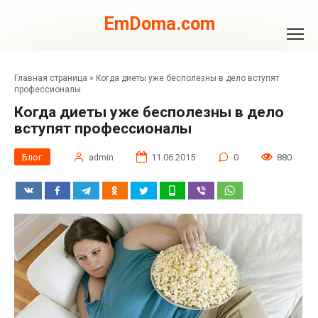
Перейти
к
EmDoma.com
контенту
Главная страница
»
Когда диеты уже бесполезны в дело вступят
профессионалы
Когда диеты уже бесполезны в дело
вступят профессионалы
Блог
admin
11.06.2015
0
880