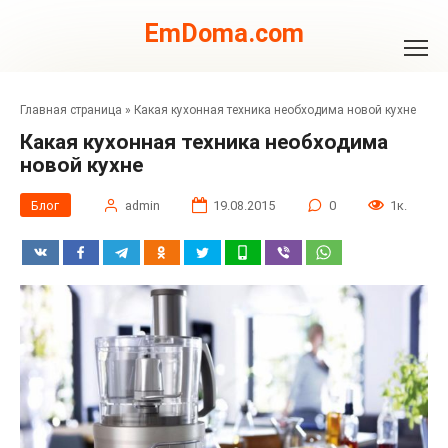
Перейти
к
EmDoma.com
контенту
Главная страница
»
Какая кухонная техника необходима новой кухне
Какая кухонная техника необходима
новой кухне
Блог
admin
19.08.2015
0
1к.