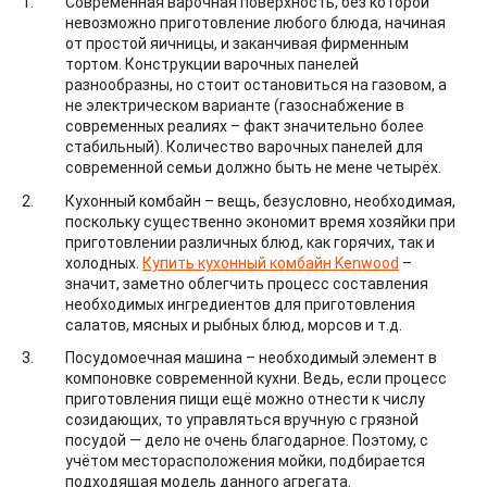
Современная варочная поверхность, без которой
невозможно приготовление любого блюда, начиная
от простой яичницы, и заканчивая фирменным
тортом. Конструкции варочных панелей
разнообразны, но стоит остановиться на газовом, а
не электрическом варианте (газоснабжение в
современных реалиях – факт значительно более
стабильный). Количество варочных панелей для
современной семьи должно быть не мене четырёх.
Кухонный комбайн – вещь, безусловно, необходимая,
поскольку существенно экономит время хозяйки при
приготовлении различных блюд, как горячих, так и
холодных.
Купить кухонный комбайн Kenwood
–
значит, заметно облегчить процесс составления
необходимых ингредиентов для приготовления
салатов, мясных и рыбных блюд, морсов и т.д.
Посудомоечная машина – необходимый элемент в
компоновке современной кухни. Ведь, если процесс
приготовления пищи ещё можно отнести к числу
созидающих, то управляться вручную с грязной
посудой — дело не очень благодарное. Поэтому, с
учётом месторасположения мойки, подбирается
подходящая модель данного агрегата.