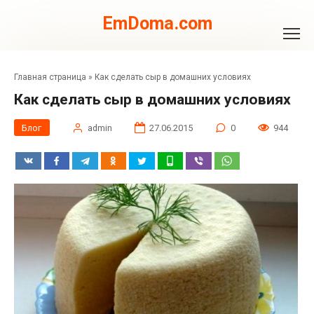
Перейти
к
EmDoma.com
контенту
Главная страница
»
Как сделать сыр в домашних условиях
Как сделать сыр в домашних условиях
Блог
admin
27.06.2015
0
944