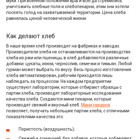
муки. При военном положении враги всегда стремились
уничтожить хлебные поля и хлебопекарни, этим они хотели
посеять голод на захватываемой территории. Цена хлеба
равнялась ценой человеческой жизни.
Как делают хлеб
В наше время хлеб производят на фабриках и заводах.
Производители хлеба не останавливаются на производстве
хлеба из ржи или пшеницы, в хлеб добавляются различные
добавки: цукаты, изюм, чернослив, семечки и тимьян. Любой
гурман может выбрать по вкусу. Весь процесс изготовления
хлеба автоматизирован, рабочим приходится лишь
наблюдать за процессом. На каждом предприятии
существуют лаборатории, которые отбирают образцы с
партии хлеба, производят лабораторные исследования
качества хлеба. Создаются мини пекарни, которые
производят свежий и вкусный хлеб.
Мини пекарня
позволяет, получать небольшие партии хлеба, с отличными
показателями качества это:
Пористость (воздушность);
Свежий и домашний, без добавок, которые добавляют