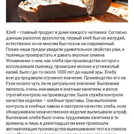
Хлеб – главный продукт в доме каждого человека. Согласно
данным раскопок археологов, первый хлеб был из желудей,
естественно он не многим был похож на современный.
Позже наши предки увидели удивительное свойство ржи, и
пшеницы произрастать и давать вкусные семена.
Упоминание о нем, как хлеба при производстве которого
использовали пшеницу, прокисшее молоко и углекислый
калий, было где-то около 1000 лет до нашей эры. Хлебу
всегда предавали огромное значение. Производство его на
Руси носило чуть ли не ритуальное значение. Выпекание
являлось очень значимым и знатным занятием, и велся
строгий контроль на производстве. Была служба контроля
качества изделия — хлебные приставы. Они выполняли
контроль в хлебных лавках и смотрели качество хлеба, если
обнаруживали некачественное изделие выписывали штраф.
Выпекание хлеба было очень трудоемким занятием в те
времена, и лишь в девятнадцатом веке произошла
автоматизация производства вымешивания теста и помола