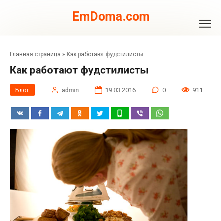
Перейти
к
EmDoma.com
контенту
Главная страница
»
Как работают фудстилисты
Как работают фудстилисты
Блог
admin
19.03.2016
0
911