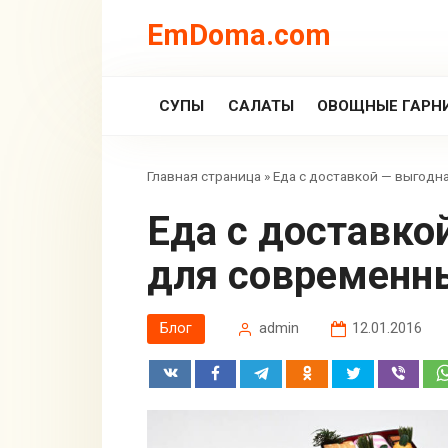
Перейти
EmDoma.com
к
контенту
СУПЫ
САЛАТЫ
ОВОЩНЫЕ ГАРН
Главная страница
»
Еда с доставкой — выгодн
Еда с доставкой — выгодная услуга
для современн
Блог
admin
12.01.2016