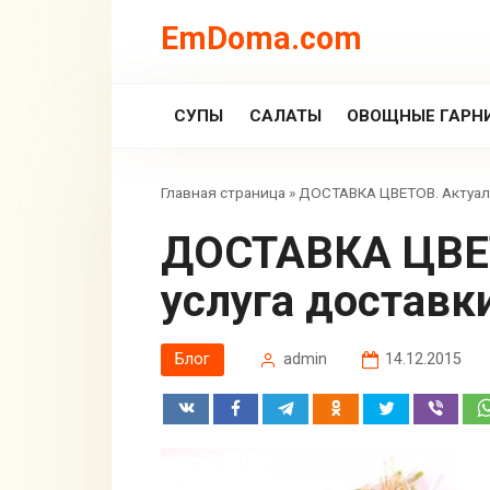
Перейти
EmDoma.com
к
контенту
СУПЫ
САЛАТЫ
ОВОЩНЫЕ ГАРН
Главная страница
»
ДОСТАВКА ЦВЕТОВ. Актуаль
ДОСТАВКА ЦВЕТОВ. Актуальная
услуга доставк
Блог
admin
14.12.2015