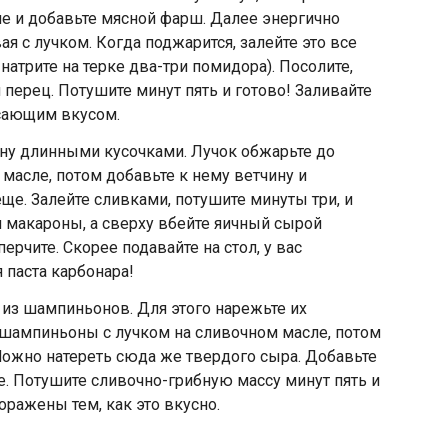
е и добавьте мясной фарш. Далее энергично
ая с лучком. Когда поджарится, залейте это все
натрите на терке два-три помидора). Посолите,
и перец. Потушите минут пять и готово! Заливайте
сающим вкусом.
ину длинными кусочками. Лучок обжарьте до
 масле, потом добавьте к нему ветчину и
ще. Залейте сливками, потушите минуты три, и
и макароны, а сверху вбейте яичный сырой
перчите. Скорее подавайте на стол, у вас
паста карбонара!
из шампиньонов. Для этого нарежьте их
е шампиньоны с лучком на сливочном масле, потом
Можно натереть сюда же твердого сыра. Добавьте
те. Потушите сливочно-грибную массу минут пять и
оражены тем, как это вкусно.