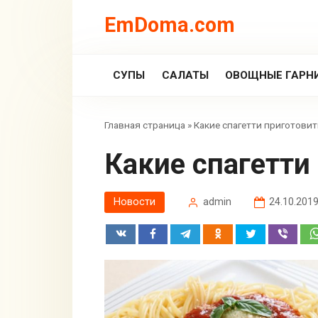
Перейти
EmDoma.com
к
контенту
СУПЫ
САЛАТЫ
ОВОЩНЫЕ ГАРН
Главная страница
»
Какие спагетти приготови
Какие спагетт
Новости
admin
24.10.201