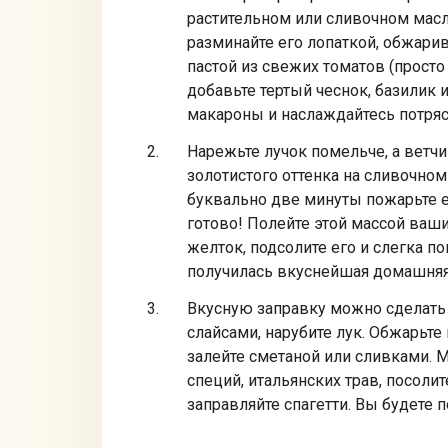
растительном или сливочном масл
разминайте его лопаткой, обжарив
пастой из свежих томатов (просто 
добавьте тертый чеснок, базилик 
макароны и наслаждайтесь потря
Нарежьте лучок помельче, а ветч
золотистого оттенка на сливочном
буквально две минуты пожарьте е
готово! Полейте этой массой ваш
желток, подсолите его и слегка по
получилась вкуснейшая домашняя 
Вкусную заправку можно сделать 
слайсами, нарубите лук. Обжарьт
залейте сметаной или сливками. 
специй, итальянских трав, посоли
заправляйте спагетти. Вы будете п